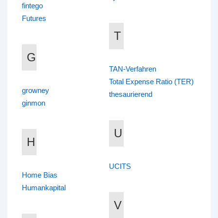
fintego
Futures
T
G
TAN-Verfahren
Total Expense Ratio (TER)
growney
thesaurierend
ginmon
U
H
UCITS
Home Bias
Humankapital
V