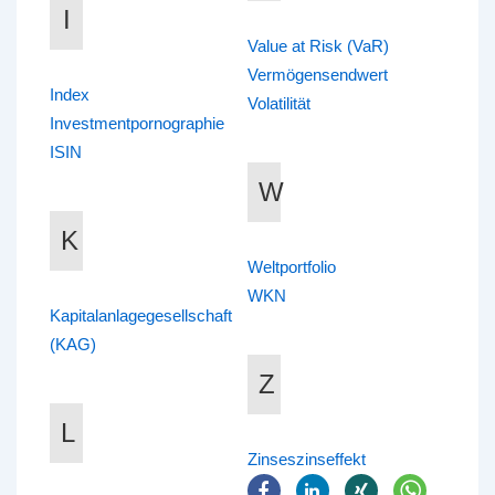
I
Value at Risk (VaR)
Vermögensendwert
Index
Volatilität
Investmentpornographie
ISIN
W
K
Weltportfolio
WKN
Kapitalanlagegesellschaft
(KAG)
Z
L
Zinseszinseffekt