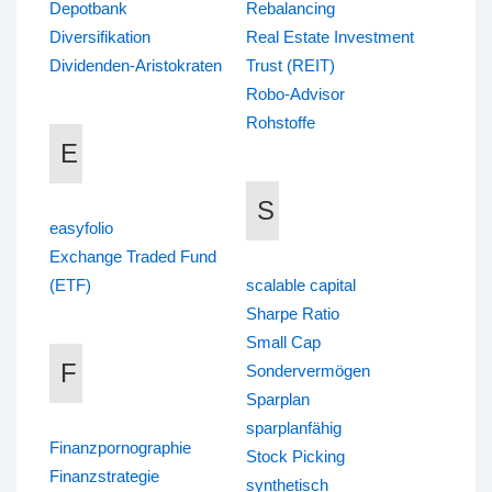
Depotbank
Rebalancing
Diversifikation
Real Estate Investment
Dividenden-Aristokraten
Trust (REIT)
Robo-Advisor
Rohstoffe
E
S
easyfolio
Exchange Traded Fund
(ETF)
scalable capital
Sharpe Ratio
Small Cap
F
Sondervermögen
Sparplan
sparplanfähig
Finanzpornographie
Stock Picking
Finanzstrategie
synthetisch