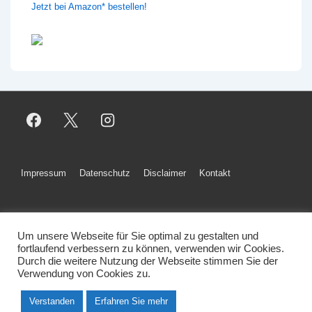
Jetzt bei Amazon* bestellen!
Footer-
Impressum
Datenschutz
Disclaimer
Kontakt
Menü
Um unsere Webseite für Sie optimal zu gestalten und
Copyright © 2026
Finanz-Ingenieur - All rights reserved.
fortlaufend verbessern zu können, verwenden wir Cookies.
Durch die weitere Nutzung der Webseite stimmen Sie der
Verwendung von Cookies zu.
Verstanden
Erfahren Sie mehr