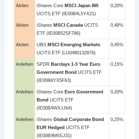
Aktien
iShares Core
MSCI Japan IMI
0,20%
UCITS ETF (IE00B4L5YX21)
Aktien
iShares
MSCI Canada
UCITS
0,48%
ETF (IE00B52SF786)
Aktien
UBS
MSCI Emerging Markets
0,45%
UCITS ETF (LU0480132876)
Anleihen
SPDR
Barclays 1-3 Year Euro
0,15%
Government Bond
UCITS ETF
(IE00B6YX5F63)
Anleihen
iShares Core
Euro Government
0,20%
Bond
UCITS ETF
(IE00B4WXJJ64)
Anleihen
iShares
Global Corporate Bond
0,25%
EUR Hedged
UCITS ETF
(IE00B9M6SJ31)