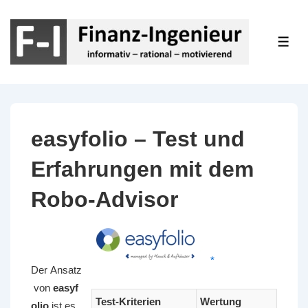
↓
Zum
Inhalt
ME
easyfolio – Test und
Erfahrungen mit dem
Robo-Advisor
*
Der Ansatz
von
easyf
Test-Kriterien
Wertung
olio
ist es,