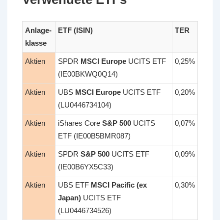
Anlage-
ETF (ISIN)
TER
klasse
Aktien
SPDR
MSCI Europe
UCITS ETF
0,25%
(IE00BKWQ0Q14)
Aktien
UBS
MSCI Europe
UCITS ETF
0,20%
(LU0446734104)
Aktien
iShares Core
S&P 500
UCITS
0,07%
ETF (IE00B5BMR087)
Aktien
SPDR
S&P 500
UCITS ETF
0,09%
(IE00B6YX5C33)
Aktien
UBS ETF
MSCI Pacific (ex
0,30%
Japan)
UCITS ETF
(LU0446734526)