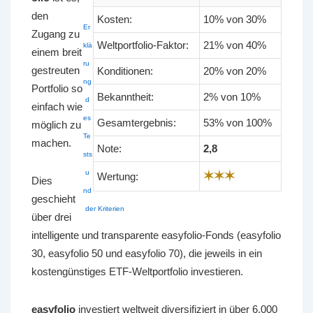
den
Kosten:
10% von 30%
Er
Zugang zu
Weltportfolio-Faktor:
21% von 40%
klä
einem breit
ru
gestreuten
Konditionen:
20% von 20%
ng
Portfolio so
Bekanntheit:
2% von 10%
d
einfach wie
es
Gesamtergebnis:
53% von 100%
möglich zu
Te
machen.
Note:
2,8
sts
u
✶✶✶
Wertung:
Dies
nd
geschieht
der Kriterien
über drei
intelligente und transparente easyfolio-Fonds (easyfolio
30, easyfolio 50 und easyfolio 70), die jeweils in ein
kostengünstiges ETF-Weltportfolio investieren.
easyfolio
investiert weltweit diversifiziert in über 6.000