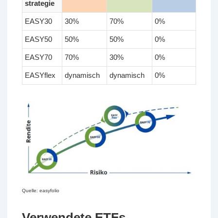
strategie
EASY30
30%
70%
0%
EASY50
50%
50%
0%
EASY70
70%
30%
0%
EASYflex
dynamisch
dynamisch
0%
Quelle: easyfolio
Verwendete ETFs