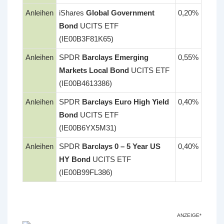
Anleihen
iShares
Global Government
0,20%
Bond
UCITS ETF
(IE00B3F81K65)
Anleihen
SPDR
Barclays Emerging
0,55%
Markets Local Bond
UCITS ETF
(IE00B4613386)
Anleihen
SPDR
Barclays Euro High Yield
0,40%
Bond
UCITS ETF
(IE00B6YX5M31)
Anleihen
SPDR
Barclays 0 – 5 Year US
0,40%
HY Bond
UCITS ETF
(IE00B99FL386)
ANZEIGE*